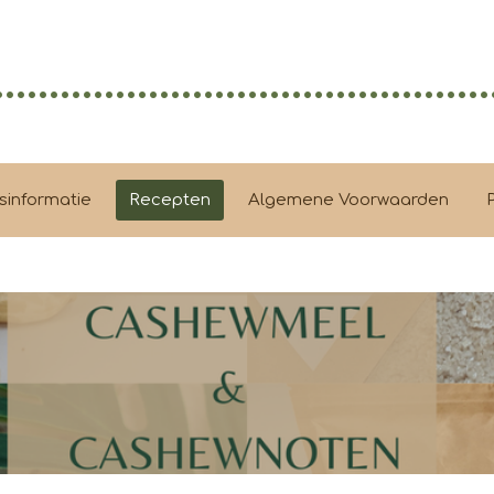
.............................................
sinformatie
Recepten
Algemene Voorwaarden