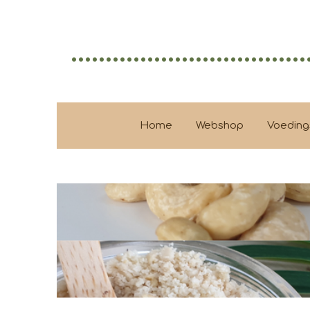
Ga
direct
..................................
naar
de
hoofdinhoud
Home
Webshop
Voeding