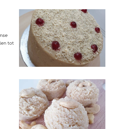
anse
len tot