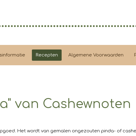
.............................................
sinformatie
Recepten
Algemene Voorwaarden
ia" van Cashewnoten
oepgoed. Het wordt van gemalen ongezouten pinda- of cash