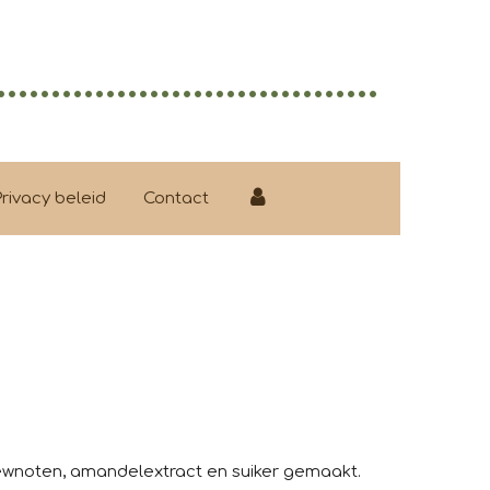
...................................
Privacy beleid
Contact
ewnoten, amandelextract en suiker gemaakt.