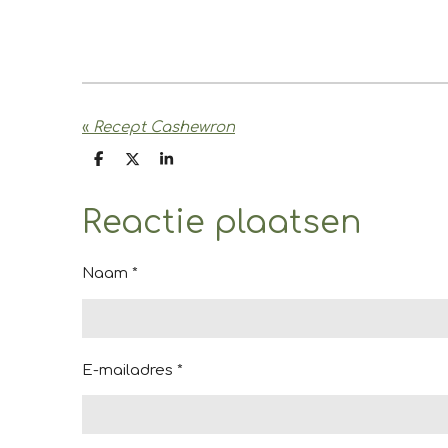
«
Recept Cashewron
D
D
S
e
e
h
l
e
a
e
l
r
Reactie plaatsen
n
e
Naam *
E-mailadres *