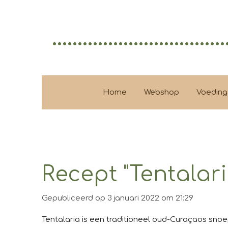
Ga
direct
..................................
naar
de
hoofdinhoud
Home
Webshop
Voeding
Recept "Tentalar
Gepubliceerd op 3 januari 2022 om 21:29
Tentalaria is een traditioneel oud-Curaçaos sn