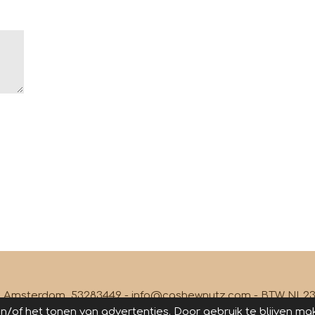
com - kvk Amsterdam 53283449 - info@cashewnutz
/of het tonen van advertenties. Door gebruik te blijven ma